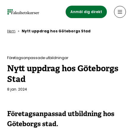
Hoppa
till
Anmäl dig direkt
Öppn
huvudinnehåll
Hem
»
Nytt uppdrag hos Göteborgs Stad
Företagsanpassade utbildningar
Nytt uppdrag hos Göteborgs
Stad
8 jan. 2024
Företagsanpassad utbildning hos
Göteborgs stad.