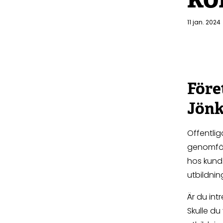
11 jan. 2024
Före
Jön
Offentli
genomföra
hos kund.
utbildning
Är du in
Skulle du