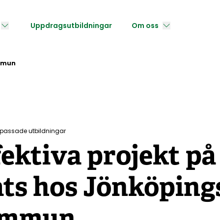
Uppdragsutbildningar
Om oss
ommun
passade utbildningar
fektiva projekt på
ats hos Jönköping
ommun