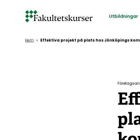
Hoppa
till
Utbildningar
huvudinnehåll
Hem
»
Effektiva projekt på plats hos Jönköpings k
Företagsan
Ef
pl
k