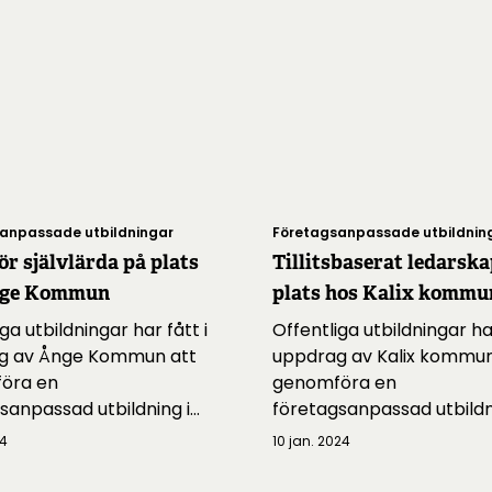
anpassade utbildningar
Företagsanpassade utbildnin
ör självlärda på plats
Tillitsbaserat ledarska
nge Kommun
plats hos Kalix kommu
ga utbildningar har fått i
Offentliga utbildningar har
g av Ånge Kommun att
uppdrag av Kalix kommun
öra en
genomföra en
sanpassad utbildning i
företagsanpassad utbildn
Tillitsbaserat ledarskap.
24
10 jan. 2024