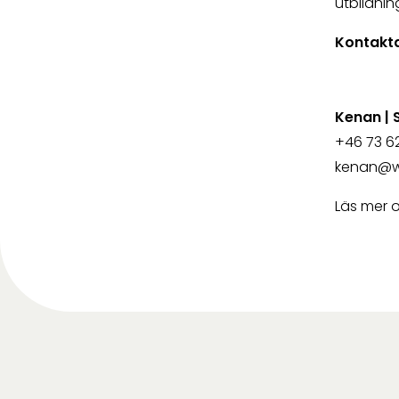
utbildnin
Kontakta
Kenan | 
+46 73 6
kenan@ww
Läs mer 