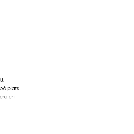
tt
på plats
rera en