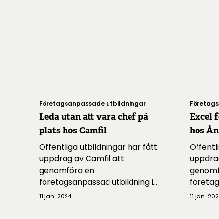
Företagsanpassade utbildningar
Företags
Leda utan att vara chef på
Excel f
plats hos Camfil
hos Å
Offentliga utbildningar har fått
Offentli
uppdrag av Camfil att
uppdra
genomföra en
genomf
företagsanpassad utbildning i
företag
Leda utan att vara chef
excel
11 jan. 2024
11 jan. 20