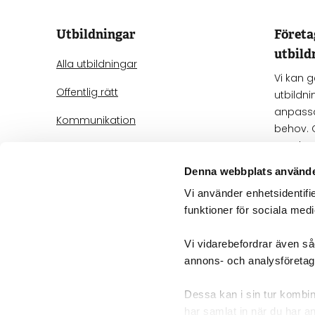
Utbildningar
Föret
utbild
Alla utbildningar
Vi kan 
Offentlig rätt
utbildni
anpassa
Kommunikation
behov. 
när det
Processrätt
oss för 
Denna webbplats använde
IT-rätt
Vi använder enhetsidentifie
Mer om 
Avtals- och bolagsrätt
funktioner för sociala medi
AI
Vi vidarebefordrar även såd
annons- och analysföreta
© 2025 Fakultetskurser
Dessa kan i sin tur kombin
Bokningsvillkor och hantering a
har samlat in när du har an