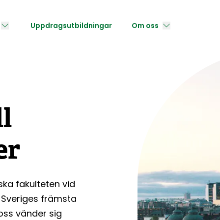
Uppdragsutbildningar
Om oss
l
er
ska fakulteten vid
 Sveriges främsta
l oss vänder sig