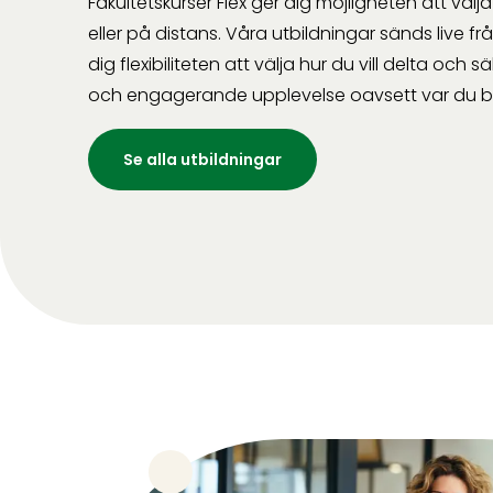
Fakultetskurser Flex ger dig möjligheten att välj
eller på distans. Våra utbildningar sänds live från
dig flexibiliteten att välja hur du vill delta och sä
och engagerande upplevelse oavsett var du be
Se alla utbildningar