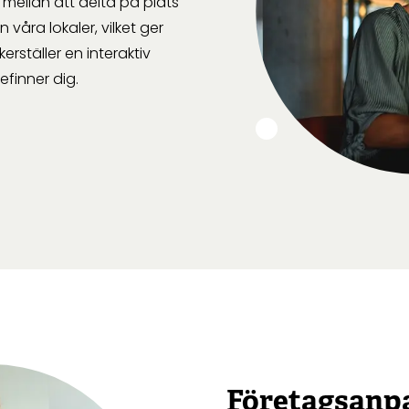
a mellan att delta på plats
 våra lokaler, vilket ger
kerställer en interaktiv
finner dig.
Företagsanpa