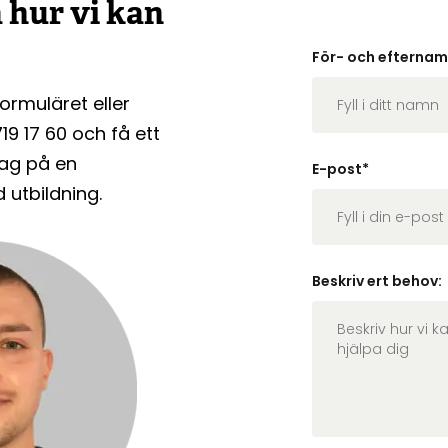
 hur vi kan
För- och efterna
ormuläret eller
19 17 60 och få ett
lag på en
E-post
*
utbildning.
Beskriv ert behov: