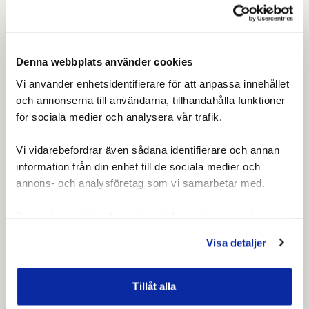
Denna webbplats använder cookies
Vi använder enhetsidentifierare för att anpassa innehållet
och annonserna till användarna, tillhandahålla funktioner
Företagsanpassade utbildningar
för sociala medier och analysera vår trafik.
Excel för självlärda på plats hos Ånge
Kommun
Vi vidarebefordrar även sådana identifierare och annan
information från din enhet till de sociala medier och
Offentliga utbildningar har fått i uppdrag av Ånge
annons- och analysföretag som vi samarbetar med.
Kommun att genomföra en företagsanpassad
utbildning i excel
Dessa kan i sin tur kombinera informationen med annan
11 jan. 2024
information som du har tillhandahållit eller som de har
Visa detaljer
samlat in när du har använt deras tjänster.
Tillåt alla