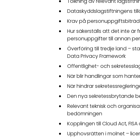
Tolkning av relevant lagstiftni
Dataskyddslagstiftningens ti
Krav på personuppgiftsbitr
Hur säkerställs att det inte 
personuppgifter till annan p
Överföring till tredje land – 
Data Privacy Framework
Offentlighet- och sekretesslag
När blir handlingar som hante
När hindrar sekretessregleri
Den nya sekretessbrytande be
Relevant teknisk och organisa
bedömningen
Kopplingen till Cloud Act, FISA
Upphovsrätten i molnet – lic