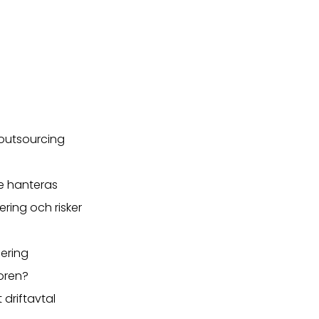
/ outsourcing
e hanteras
ering och risker
ering
koren?
 driftavtal