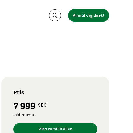
Anmäl dig direkt
Pris
7 999
SEK
exkl. moms
Visa kurstillfällen