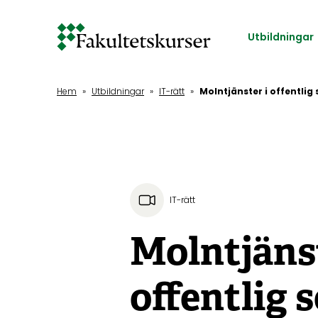
Hoppa
till
Utbildningar
huvudinnehåll
Hem
»
Utbildningar
»
IT-rätt
»
Molntjänster i offentlig
IT-rätt
Molntjänst
offentlig 