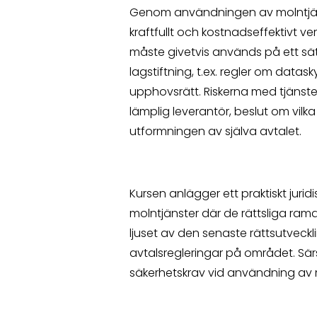
Genom användningen av molntjänst
kraftfullt och kostnadseffektivt 
måste givetvis används på ett sä
lagstiftning, t.ex. regler om datas
upphovsrätt. Riskerna med tjänste
lämplig leverantör, beslut om vilk
utformningen av själva avtalet.
Kursen anlägger ett praktiskt juri
molntjänster där de rättsliga ram
ljuset av den senaste rättsutveckl
avtalsregleringar på området. Särs
säkerhetskrav vid användning av 