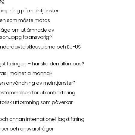
ng
llämpning på molntjänster
äden som måste mötas
är fråga om utlämnade av
ersonuppgiftsansvarig?
standardavtalsklausulerna och EU-US
stiftningen – hur ska den tillämpas?
ras i molnet allmänna?
ngen användning av molntjänster?
stämmelsen för utkontraktering
torisk utformning som påverkar
 och annan internationell lagstiftning
enser och ansvarsfrågor