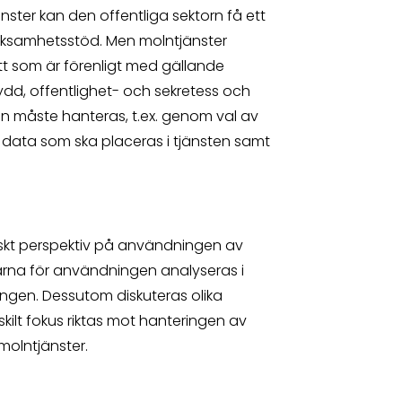
er kan den offentliga sektorn få ett
verksamhetsstöd. Men molntjänster
tt som är förenligt med gällande
kydd, offentlighet- och sekretess och
n måste hanteras, t.ex. genom val av
a data som ska placeras i tjänsten samt
diskt perspektiv på användningen av
arna för användningen analyseras i
ingen. Dessutom diskuteras olika
kilt fokus riktas mot hanteringen av
molntjänster.