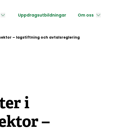
Uppdragsutbildningar
Om oss
 sektor – lagstiftning och avtalsreglering
er i
sektor –