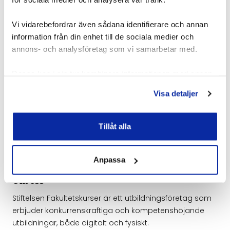
AI
Vi vidarebefordrar även sådana identifierare och annan
information från din enhet till de sociala medier och
annons- och analysföretag som vi samarbetar med.
Företagsanpassade utbildningar
Dessa kan i sin tur kombinera informationen med annan
Vi kan genomföra alla våra utbildningar på plats hos er
information som du har tillhandahållit eller som de har
och anpassa dem efter era specifika behov.
Visa detaljer
samlat in när du har använt deras tjänster.
Genomförandet planeras när det passar er bäst.
Kontakta oss för en kostnadsfri offert.
Tillåt alla
Mer om företagsanpassat
Anpassa
Om oss
Stiftelsen Fakultetskurser är ett utbildningsföretag som
erbjuder konkurrenskraftiga och kompetenshöjande
utbildningar, både digitalt och fysiskt.