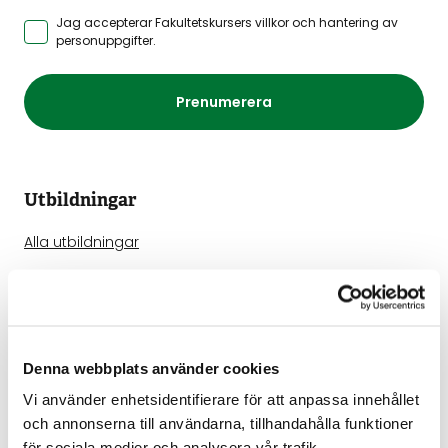
Jag accepterar Fakultetskursers
villkor och hantering av
personuppgifter
.
Prenumerera
Utbildningar
Alla utbildningar
Offentlig rätt
Kommunikation
Processrätt
Denna webbplats använder cookies
Vi använder enhetsidentifierare för att anpassa innehållet
IT-rätt
och annonserna till användarna, tillhandahålla funktioner
Avtals- och bolagsrätt
för sociala medier och analysera vår trafik.