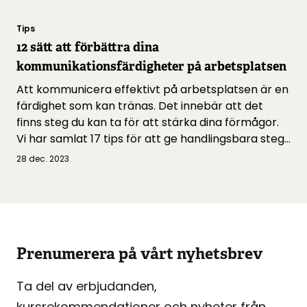
Tips
12 sätt att förbättra dina
kommunikationsfärdigheter på arbetsplatsen
Att kommunicera effektivt på arbetsplatsen är en
färdighet som kan tränas. Det innebär att det
finns steg du kan ta för att stärka dina förmågor.
Vi har samlat 17 tips för att ge handlingsbara steg
du kan ta för att förbättra alla områden av
28 dec. 2023
kommunikationen på arbetsplatsen. 1.Lägg undan
distraktioner. Att förbättra dina övergripande
kommunikationsförmågor […]
Prenumerera på vårt nyhetsbrev
Ta del av erbjudanden,
kursrekommendationer och nyheter från