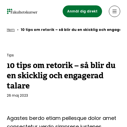
Hoppa
till
Anmäl dig direkt
Öppn
huvudinnehåll
Hem
»
10 tips om retorik – så blir du en skicklig och engagera
Tips
10 tips om retorik – så blir du
en skicklig och engagerad
talare
26 maj 2023
Agastes berdo etiam pellesque dolor amet
consectetur verdo simprese justenes