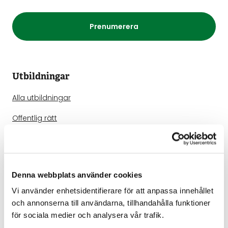
Prenumerera
Utbildningar
Alla utbildningar
Offentlig rätt
Kommunikation
Processrätt
Denna webbplats använder cookies
IT-rätt
Vi använder enhetsidentifierare för att anpassa innehållet
Avtals- och bolagsrätt
och annonserna till användarna, tillhandahålla funktioner
för sociala medier och analysera vår trafik.
AI