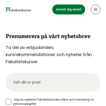
Hoppa
till
Anmäl dig direkt
Öppn
huvudinnehåll
Prenumerera på vårt nyhetsbrev
Ta del av erbjudanden,
kursrekommendationer och nyheter från
Fakultetskurser.
Jag accepterar Fakultetskursers
villkor och hantering av
personuppgifter
.