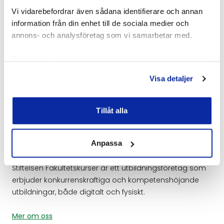
Vi vidarebefordrar även sådana identifierare och annan
information från din enhet till de sociala medier och
Företagsanpassade utbildningar
annons- och analysföretag som vi samarbetar med.
Vi kan genomföra alla våra utbildningar på plats hos er
Dessa kan i sin tur kombinera informationen med annan
och anpassa dem efter era specifika behov.
information som du har tillhandahållit eller som de har
Genomförandet planeras när det passar er bäst.
Visa detaljer
samlat in när du har använt deras tjänster.
Kontakta oss för en kostnadsfri offert.
Mer om företagsanpassat
Tillåt alla
Anpassa
Om oss
Stiftelsen Fakultetskurser är ett utbildningsföretag som
erbjuder konkurrenskraftiga och kompetenshöjande
utbildningar, både digitalt och fysiskt.
Mer om oss