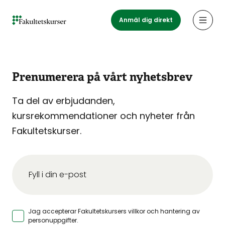
Hoppa
till
Anmäl dig direkt
Öppn
huvudinnehåll
Prenumerera på vårt nyhetsbrev
Ta del av erbjudanden,
kursrekommendationer och nyheter från
Fakultetskurser.
Jag accepterar Fakultetskursers
villkor och hantering av
personuppgifter
.