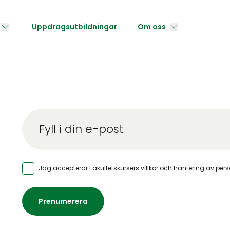
Uppdragsutbildningar
Om oss
Jag accepterar Fakultetskursers
villkor och hantering av per
Prenumerera