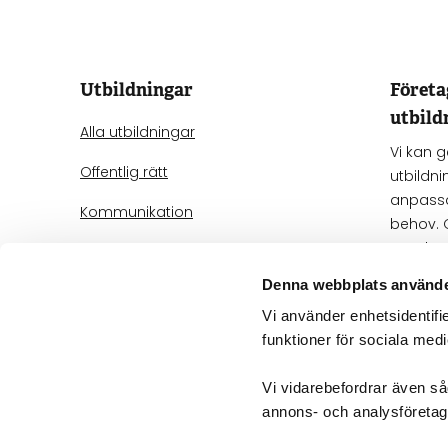
Utbildningar
Föret
utbild
Alla utbildningar
Vi kan 
Offentlig rätt
utbildni
anpassa
Kommunikation
behov. 
när det
Processrätt
oss för 
Denna webbplats använde
IT-rätt
Vi använder enhetsidentifie
Mer om 
Avtals- och bolagsrätt
funktioner för sociala medi
AI
Vi vidarebefordrar även såd
annons- och analysföreta