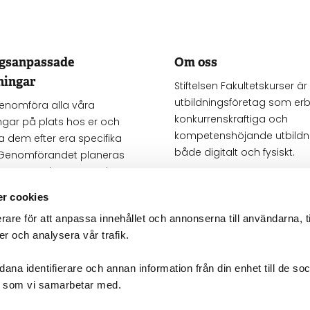
agsanpassade
Om oss
ningar
Stiftelsen Fakultetskurser är 
utbildningsföretag som erb
genomföra alla våra
konkurrenskraftiga och
ngar på plats hos er och
kompetenshöjande utbildni
 dem efter era specifika
både digitalt och fysiskt.
Genomförandet planeras
 passar er bäst. Kontakta
Mer om oss
en kostnadsfri offert.
r cookies
rare för att anpassa innehållet och annonserna till användarna, t
företagsanpassat
er och analysera vår trafik.
ana identifierare och annan information från din enhet till de so
g som vi samarbetar med.