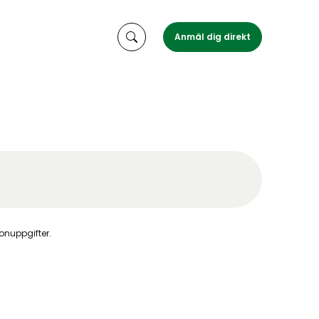
Anmäl dig direkt
sonuppgifter
.