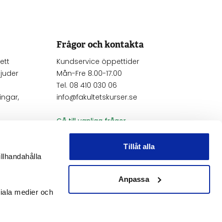
Frågor och kontakta
ett
Kundservice öppettider
juder
Mån-Fre 8.00-17.00
Tel. 08 410 030 06
ngar,
info@fakultetskurser.se
Gå till vanliga frågor
Kontakta oss
Tillåt alla
illhandahålla
Anmäl frånvaro
Anpassa
ciala medier och