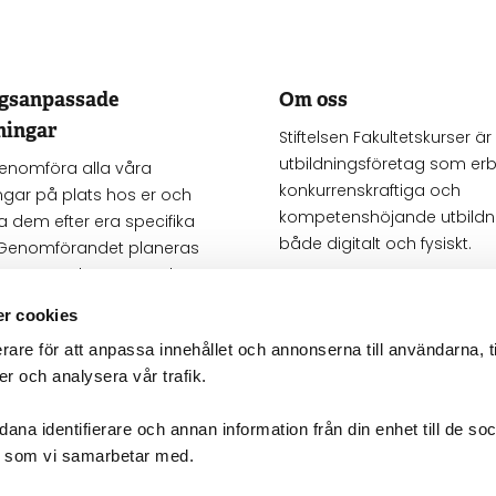
agsanpassade
Om oss
ningar
Stiftelsen Fakultetskurser är 
utbildningsföretag som erb
genomföra alla våra
konkurrenskraftiga och
ngar på plats hos er och
kompetenshöjande utbildni
 dem efter era specifika
både digitalt och fysiskt.
Genomförandet planeras
 passar er bäst. Kontakta
Mer om oss
en kostnadsfri offert.
r cookies
rare för att anpassa innehållet och annonserna till användarna, t
företagsanpassat
er och analysera vår trafik.
ana identifierare och annan information från din enhet till de so
g som vi samarbetar med.