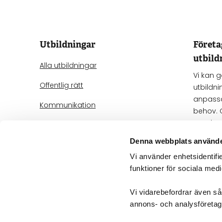
Utbildningar
Föret
utbild
Alla utbildningar
Vi kan 
Offentlig rätt
utbildni
anpassa
Kommunikation
behov. 
när det
Processrätt
oss för 
Denna webbplats använde
IT-rätt
Vi använder enhetsidentifie
Mer om 
Avtals- och bolagsrätt
funktioner för sociala medi
AI
Vi vidarebefordrar även såd
annons- och analysföreta