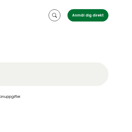
Anmäl dig direkt
sonuppgifter
.