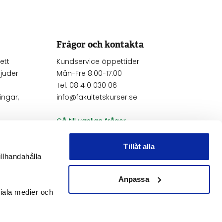
Frågor och kontakta
ett
Kundservice öppettider
juder
Mån-Fre 8.00-17.00
Tel. 08 410 030 06
ngar,
info@fakultetskurser.se
Gå till vanliga frågor
Kontakta oss
Tillåt alla
illhandahålla
Anmäl frånvaro
Anpassa
ciala medier och