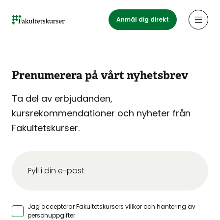
Hoppa
till
Anmäl dig direkt
Öppn
huvudinnehåll
Prenumerera på vårt nyhetsbrev
Ta del av erbjudanden,
kursrekommendationer och nyheter från
Fakultetskurser.
Jag accepterar Fakultetskursers
villkor och hantering av
personuppgifter
.