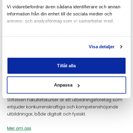
Vi vidarebefordrar även sådana identifierare och annan
information från din enhet till de sociala medier och
Företagsanpassade utbildningar
annons- och analysföretag som vi samarbetar med.
Vi kan genomföra alla våra utbildningar på plats hos er
Dessa kan i sin tur kombinera informationen med annan
och anpassa dem efter era specifika behov.
information som du har tillhandahållit eller som de har
Genomförandet planeras när det passar er bäst.
Visa detaljer
samlat in när du har använt deras tjänster.
Kontakta oss för en kostnadsfri offert.
Mer om företagsanpassat
Tillåt alla
Anpassa
Om oss
Stiftelsen Fakultetskurser är ett utbildningsföretag som
erbjuder konkurrenskraftiga och kompetenshöjande
utbildningar, både digitalt och fysiskt.
Mer om oss