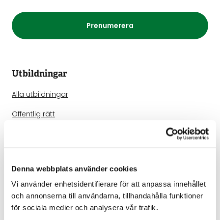
Prenumerera
Utbildningar
Alla utbildningar
Offentlig rätt
Kommunikation
Processrätt
Denna webbplats använder cookies
IT-rätt
Vi använder enhetsidentifierare för att anpassa innehållet
Avtals- och bolagsrätt
och annonserna till användarna, tillhandahålla funktioner
för sociala medier och analysera vår trafik.
AI